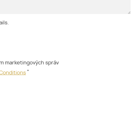
ils.
ím marketingových správ
*
 Conditions