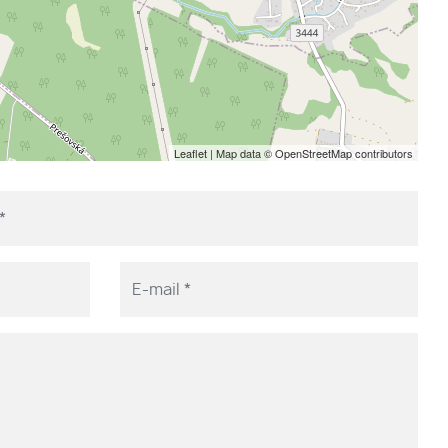
Leaflet
| Map data ©
OpenStreetMap
contributors