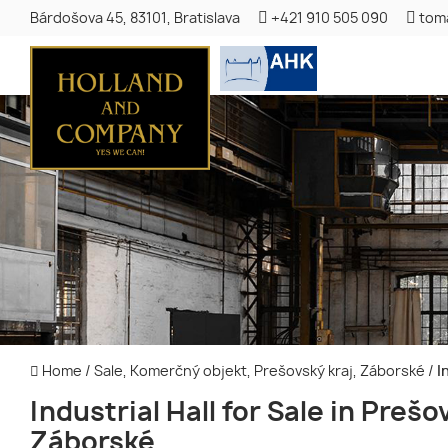
Bárdošova 45, 83101, Bratislava
+421 910 505 090
tom
Home
/
Sale, Komerčný objekt, Prešovský kraj, Záborské
/
In
Industrial Hall for Sale in Prešo
Záborské