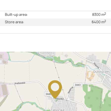
2
e
Built-up area:
8300 m
2
l
Store area:
6400 m
2