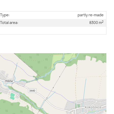
Type:
partly re-made
2
Total area:
8300 m