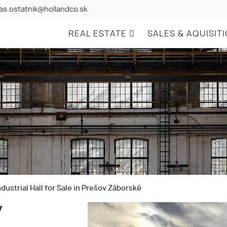
as.ostatnik@hollandco.sk
REAL ESTATE
SALES & AQUISIT
dustrial Hall for Sale in Prešov Záborské
v