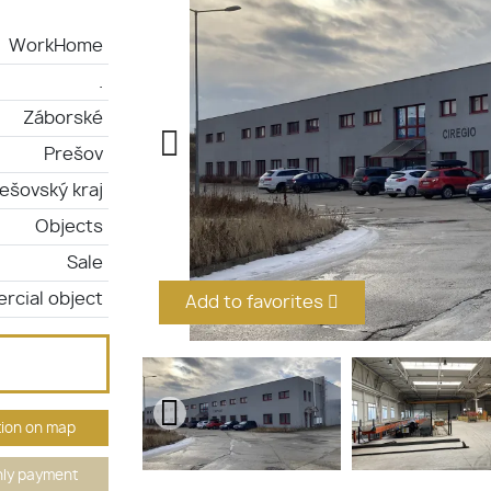
WorkHome
.
Záborské
Prešov
ešovský kraj
Objects
Sale
cial object
Add to favorites
ion on map
ly payment