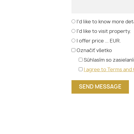
I'd like to know more deta
I'd like to visit property.
I offer price ... EUR.
Označiť všetko
Súhlasím so zasielan
I agree to Terms and