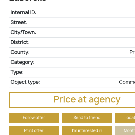
Internal ID:
Street:
City/Town:
District:
County:
Pr
Category:
Type:
Object type:
Commer
Price at agency
Follow offer
Send to friend
Locat
Print offer
I'm interested in
Month